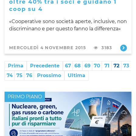
oltre 40% tra i soci e guidano 1
coop su 4
«Cooperative sono società aperte, inclusive, non
discriminano e per questo fanno la differenza»
MERCOLEDÌ 4 NOVEMBRE 2015
3183
Prima
Precedente
67
68
69
70
71
72
73
74
75
76
Prossimo
Ultima
PRIMO PIANO