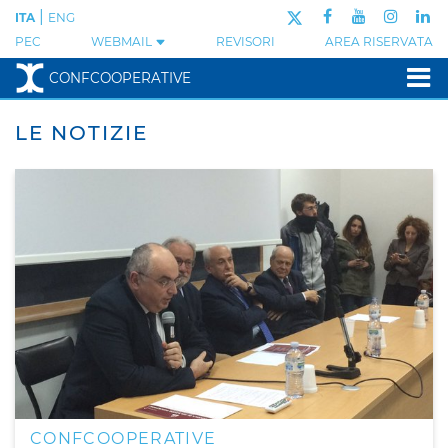
|
ITA
ENG
PEC
WEBMAIL
REVISORI
AREA RISERVATA
CONFCOOPERATIVE
LE NOTIZIE
CONFCOOPERATIVE