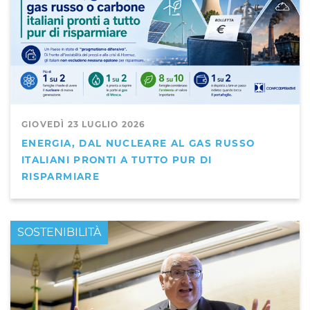
GIOVEDÌ 23 LUGLIO 2026
ENERGIA, DAL NUCLEARE AL GAS RUSSO
ITALIANI PRONTI A TUTTO PUR DI
RISPARMIARE
PRIMO PIANO
SOSTENIBILITÀ