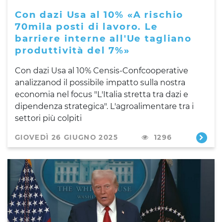
Con dazi Usa al 10% «A rischio
70mila posti di lavoro. Le
barriere interne all'Ue tagliano
produttività del 7%»
Con dazi Usa al 10% Censis-Confcooperative
analizzanod il possibile impatto sulla nostra
economia nel focus "L'Italia stretta tra dazi e
dipendenza strategica". L'agroalimentare tra i
settori più colpiti
GIOVEDÌ 26 GIUGNO 2025
1296