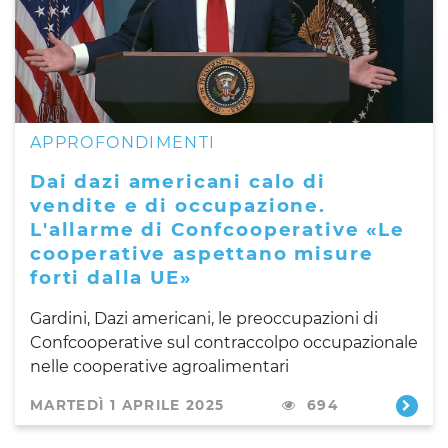
APPROFONDIMENTI
Dai dazi americani calo di
vendite e di occupazione.
L'allarme di Confcooperative «Le
cooperative aspettano misure
forti dalla UE»
Gardini, Dazi americani, le preoccupazioni di
Confcooperative sul contraccolpo occupazionale
nelle cooperative agroalimentari
MARTEDÌ 1 APRILE 2025
694