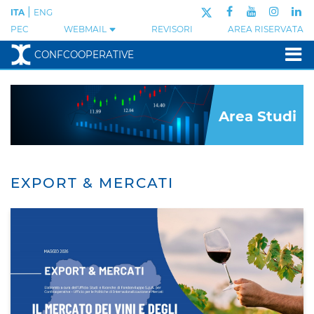
|
ITA
ENG
PEC
WEBMAIL
REVISORI
AREA RISERVATA
CONFCOOPERATIVE
Area Studi
EXPORT & MERCATI