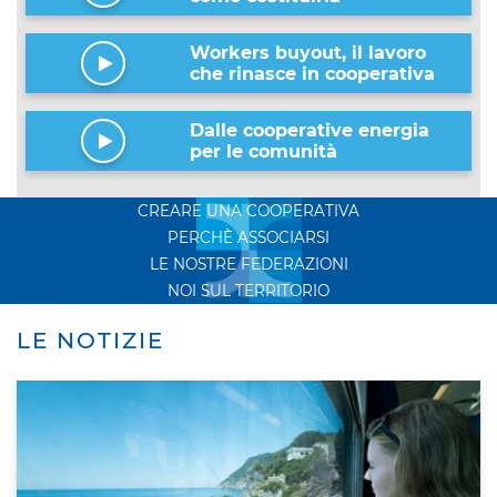
Workers buyout, il lavoro
che rinasce in cooperativa
Dalle cooperative energia
per le comunità
CREARE UNA COOPERATIVA
PERCHÈ ASSOCIARSI
LE NOSTRE FEDERAZIONI
NOI SUL TERRITORIO
LE NOTIZIE