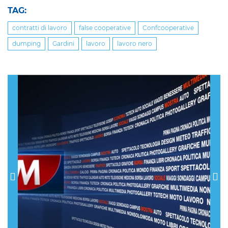
TAG:
contratti di lavoro
false cooperative
Confcooperative
dumping
Gardini
lavoro
lavoro nero
Previous
Nex