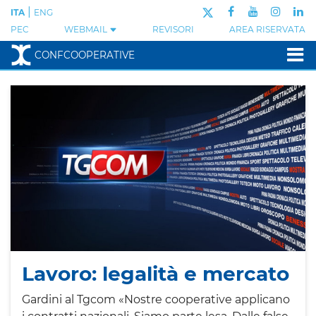
|
ITA
ENG
PEC
WEBMAIL
REVISORI
AREA RISERVATA
CONFCOOPERATIVE
Lavoro: legalità e mercato
Gardini al Tgcom «Nostre cooperative applicano