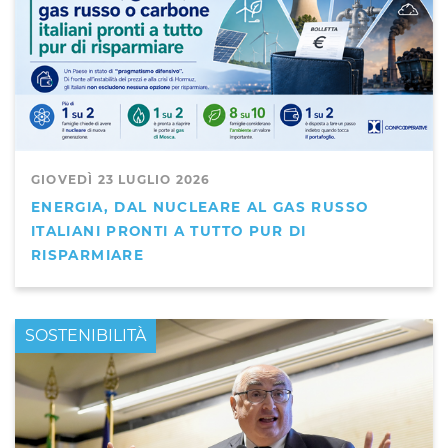
GIOVEDÌ 23 LUGLIO 2026
ENERGIA, DAL NUCLEARE AL GAS RUSSO
ITALIANI PRONTI A TUTTO PUR DI
RISPARMIARE
PRIMO PIANO
SOSTENIBILITÀ