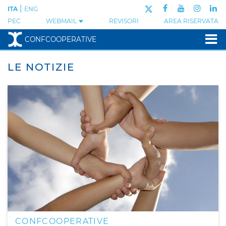
|
ITA
ENG
PEC
WEBMAIL
REVISORI
AREA RISERVATA
CONFCOOPERATIVE
LE NOTIZIE
CONFCOOPERATIVE