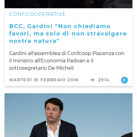
CONFCOOPERATIVE
BCC, Gardini "Non chiediamo
favori, ma solo di non stravolgere
nostra natura"
Gardini all'assemblea di Confcoop Piacenza con
il ministro all'Economia Padoan e il
sottosegretario De Micheli
MARTEDÌ 16 FEBBRAIO 2016
2914