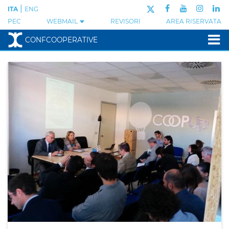
|
ITA
ENG
PEC
WEBMAIL
REVISORI
AREA RISERVATA
CONFCOOPERATIVE