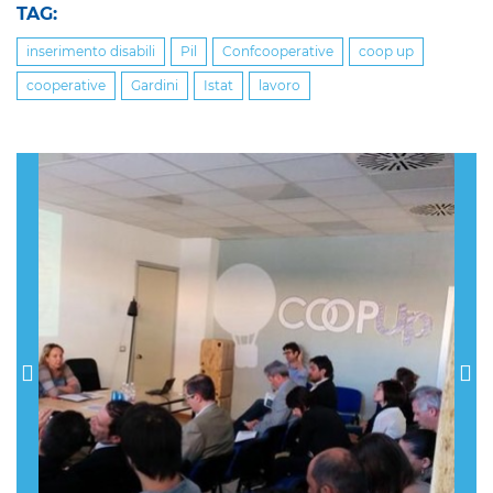
TAG:
inserimento disabili
Pil
Confcooperative
coop up
cooperative
Gardini
Istat
lavoro
Previous
Nex