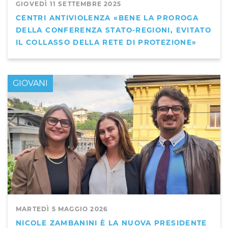
GIOVEDÌ 11 SETTEMBRE 2025
CENTRI ANTIVIOLENZA «BENE LA PROROGA
DELLA CONFERENZA STATO-REGIONI, EVITATO
IL COLLASSO DELLA RETE DI PROTEZIONE»
GIOVANI
MARTEDÌ 5 MAGGIO 2026
NICOLE ZAMBANINI È LA NUOVA PRESIDENTE