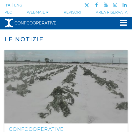
|
ITA
ENG
PEC
WEBMAIL
REVISORI
AREA RISERVATA
CONFCOOPERATIVE
LE NOTIZIE
CONFCOOPERATIVE