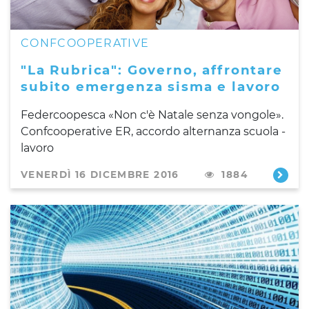
CONFCOOPERATIVE
"La Rubrica": Governo, affrontare
subito emergenza sisma e lavoro
Federcoopesca «Non c'è Natale senza vongole».
Confcooperative ER, accordo alternanza scuola -
lavoro
VENERDÌ 16 DICEMBRE 2016
1884