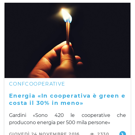
CONFCOOPERATIVE
Energia «In cooperativa è green e
costa il 30% in meno»
Gardini «Sono 420 le cooperative che
producono energia per 500 mila persone»
GIOVEDÌ 24 NOVEMBRE 2016
2330