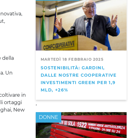
nnovativa
,
t,
 della
MARTEDÌ 18 FEBBRAIO 2025
SOSTENIBILITÀ: GARDINI,
ta. Un
DALLE NOSTRE COOPERATIVE
INVESTIMENTI GREEN PER 1,9
MLD, +26%
oltivare in
li ortaggi
,
nghai, New
DONNE