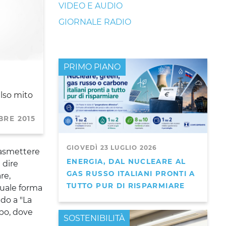
VIDEO E AUDIO
GIORNALE RADIO
PRIMO PIANO
lso mito
BRE 2015
GIOVEDÌ 23 LUGLIO 2026
trasmettere
ENERGIA, DAL NUCLEARE AL
 dire
GAS RUSSO ITALIANI PRONTI A
re,
TUTTO PUR DI RISPARMIARE
quale forma
do a "La
po, dove
PRIMO PIANO
SOSTENIBILITÀ