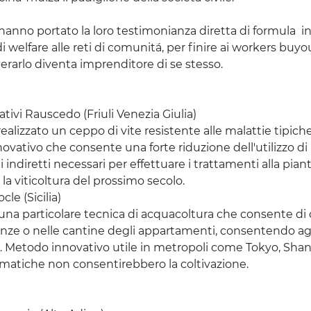
hanno portato la loro testimonianza diretta di
formula i
i welfare alle reti di
comunitá
, per finire ai
workers
buyou
perarlo diventa imprenditore di se stesso.
tivi Rauscedo (Friuli Venezia Giulia)
ealizzato un ceppo di vite resistente alle malattie tipiche
novativo che consente una forte riduzione dell'utilizzo di
indiretti necessari per effettuare i trattamenti alla pian
la viticoltura del prossimo secolo.
le (Sicilia)
una particolare tecnica di acquacoltura che consente di c
 stanze o nelle cantine degli appartamenti, consentendo ag
e. Metodo innovativo utile in
metropoli come Tokyo, Sha
limatiche non consentirebbero la coltivazione.