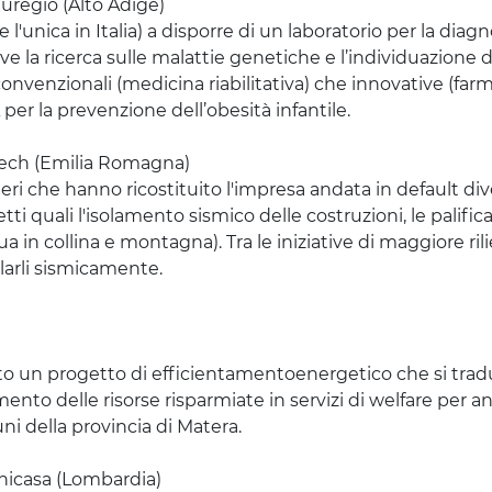
uregio
(Alto Adige)
l'unica in Italia) a disporre di un laboratorio per la diagn
e la ricerca sulle malattie genetiche e l’individuazione 
convenzionali (medicina riabilitativa) che innovative (far
er la prevenzione dell’obesità infantile.
ech
(Emilia Romagna)
ri che hanno ricostituito l'impresa andata in default d
ti quali l'isolamento sismico delle costruzioni, le palifica
ua in collina e montagna). Tra le iniziative di maggiore rili
solarli sismicamente.
ato un progetto di
efficientamento
energetico che si trad
ento delle risorse risparmiate in servizi di welfare per an
uni della provincia di Matera.
hicasa
(Lombardia)