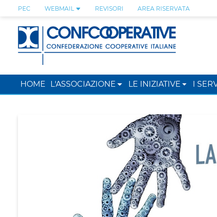
PEC
WEBMAIL
REVISORI
AREA RISERVATA
HOME
L'ASSOCIAZIONE
LE INIZIATIVE
I SERV