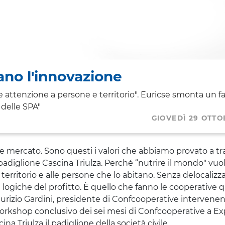
ano l'innovazione
e attenzione a persone e territorio".
Euricse
smonta un fa
 delle SPA"
GIOVEDÌ 29 OTTO
ne e mercato. Sono questi i valori che abbiamo provato a 
padiglione Cascina Triulza. Perché “nutrire il mondo" vuol
 territorio e alle persone che lo abitano. Senza delocalizza
 logiche del profitto. È quello che fanno le cooperative 
urizio Gardini
, presidente di
Confcooperative
intervenen
 workshop conclusivo dei sei mesi di
Confcooperative
a Ex
a Triulza il padiglione della società civile.