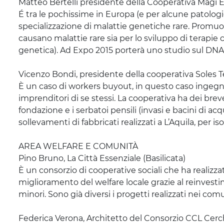
Matteo Bertelli
presidente della Cooperativa Magi
E
É tra le pochissime in Europa (e per alcune patologie 
specializzazione di malattie genetiche rare. Promuov
causano malattie rare sia per lo sviluppo di terapie 
genetica). Ad Expo 2015 porterà uno studio sul DNA p
Vicenzo Bondi, presidente della cooperativa
Soles
T
È un caso di
workers
buyout, in questo caso ingegne
imprenditori di se stessi. La cooperativa ha dei brevet
fondazione e i serbatoi pensili (invasi e bacini di acq
sollevamenti di fabbricati realizzati a L’Aquila, per i
AREA WELFARE E COMUNITÀ
Pino Bruno, La Città Essenziale
(Basilicata)
È un consorzio di cooperative sociali che ha realizz
miglioramento del welfare locale grazie al reinvestim
minori. Sono già diversi i progetti realizzati nei com
Federica Verona
,
Architetto del Consorzio CCL
Cerc