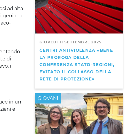
osi ad alta
di geni che
maco-
GIOVEDÌ 11 SETTEMBRE 2025
CENTRI ANTIVIOLENZA «BENE
iventando
LA PROROGA DELLA
te di
CONFERENZA STATO-REGIONI,
evo, i
EVITATO IL COLLASSO DELLA
RETE DI PROTEZIONE»
GIOVANI
uce in un
ziani e