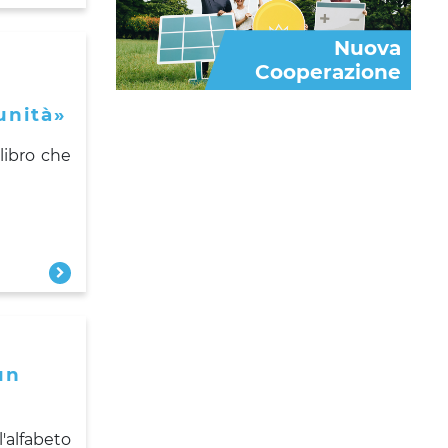
Nuova
Cooperazione
unità»
libro che
un
'alfabeto