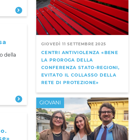
sa
GIOVEDÌ 11 SETTEMBRE 2025
CENTRI ANTIVIOLENZA «BENE
o della
LA PROROGA DELLA
CONFERENZA STATO-REGIONI,
EVITATO IL COLLASSO DELLA
RETE DI PROTEZIONE»
GIOVANI
ro.
se»