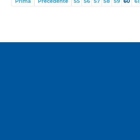
Prima
Precedente
55
56
57
58
59
60
61