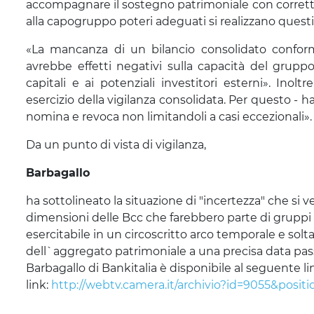
accompagnare il sostegno patrimoniale con corretti 
alla capogruppo poteri adeguati si realizzano questi r
«La mancanza di un bilancio consolidato conforme
avrebbe effetti negativi sulla capacità del grupp
capitali e ai potenziali investitori esterni». Ino
esercizio della vigilanza consolidata. Per questo - h
nomina e revoca non limitandoli a casi eccezionali».
Da un punto di vista di vigilanza,
Barbagallo
ha sottolineato la situazione di "incertezza" che si v
dimensioni delle Bcc che farebbero parte di gruppi 
esercitabile in un circoscritto arco temporale e so
dell`aggregato patrimoniale a una precisa data passa
Barbagallo di Bankitalia è disponibile al seguente li
link:
http://webtv.camera.it/archivio?id=9055&posit