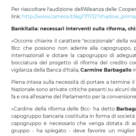
Per riascoltare l'audizione dell'Alleanza delle Coope
link:
http://www.camera.it/leg17/1132?shadow_prim
Bankitalia: necessari interventi sulla riforma, ch
«Occorre chiarire il carattere "eccezionale" della wa
Bcc che possono non aderire alla capogruppo, pr
internazionali e dotare la capogruppo di adeguat
bocciatura del progetto di riforma del credito c
vigilanza della Banca d'Italia,
Carmine Barbagallo
i
Piena intesa sulla necessità di portare a termine i
Nazionale sono arrivate critiche pesanti su alcuni de
fa e ora all’esame del Parlamento per la conversione
«Cardine della riforma delle Bcc- ha detto
Barbag
capogruppo bancaria costituita in forma di società
capogruppo è necessario che venga dotata di ad
gruppo - ha spiegato - deve favorire un miglior in