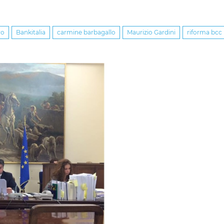
vo
Bankitalia
carmine barbagallo
Maurizio Gardini
riforma bcc