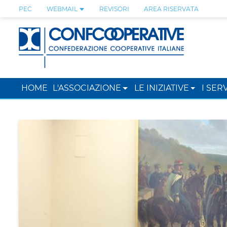
PEC
WEBMAIL
REVISORI
AREA RISERVATA
HOME
L'ASSOCIAZIONE
LE INIZIATIVE
I SERV