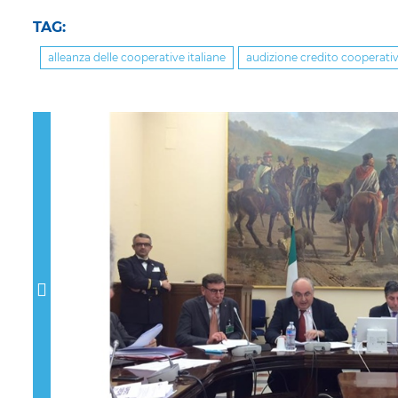
TAG:
alleanza delle cooperative italiane
audizione credito cooperati
Previous