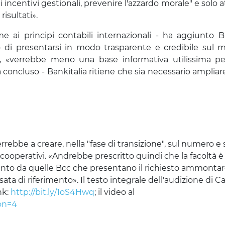
incentivi gestionali, prevenire l'azzardo morale" e solo 
isultati».
 ai principi contabili internazionali - ha aggiunto B
o di presentarsi in modo trasparente e credibile sul 
ltre, «verrebbe meno una base informativa utilissima per
a concluso - Bankitalia ritiene che sia necessario ampliare
errebbe a creare, nella "fase di transizione", sul numero e 
cooperativi. «Andrebbe prescritto quindi che la facoltà è
ltanto da quelle Bcc che presentano il richiesto ammonta
ta di riferimento». Il testo integrale dell'audizione di 
nk:
http://bit.ly/1oS4Hwq
; il video al
ion=4