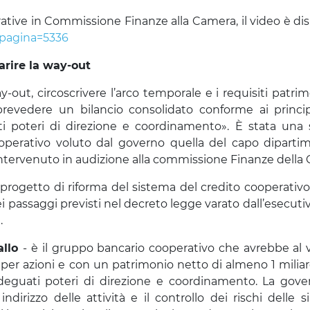
rative in Commissione Finanze alla Camera, il video è dis
apagina=5336
iarire la way-out
y-out, circoscrivere l’arco temporale e i requisiti patrim
evedere un bilancio consolidato conforme ai principi
i poteri di direzione e coordinamento». È stata una 
ooperativo voluto dal governo quella del capo diparti
ntervenuto in audizione alla commissione Finanze della
l progetto di riforma del sistema del credito cooperativ
i passaggi previsti nel decreto legge varato dall’esecuti
.
allo
- è il gruppo bancario cooperativo che avrebbe al 
 per azioni e con un patrimonio netto di almeno 1 milia
eguati poteri di direzione e coordinamento. La gove
dirizzo delle attività e il controllo dei rischi delle s