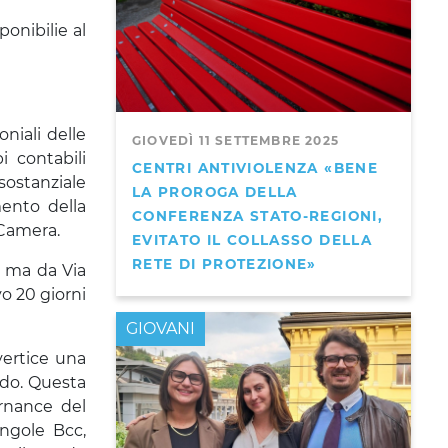
ponibilie al
oniali delle
GIOVEDÌ 11 SETTEMBRE 2025
 contabili
CENTRI ANTIVIOLENZA «BENE
sostanziale
LA PROROGA DELLA
mento della
CONFERENZA STATO-REGIONI,
 Camera.
EVITATO IL COLLASSO DELLA
RETE DI PROTEZIONE»
o ma da Via
vo 20 giorni
GIOVANI
vertice una
rdo. Questa
rnance del
ingole Bcc,