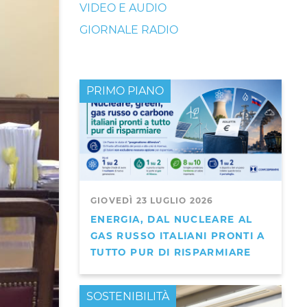
VIDEO E AUDIO
GIORNALE RADIO
PRIMO PIANO
GIOVEDÌ 23 LUGLIO 2026
ENERGIA, DAL NUCLEARE AL
GAS RUSSO ITALIANI PRONTI A
TUTTO PUR DI RISPARMIARE
PRIMO PIANO
SOSTENIBILITÀ