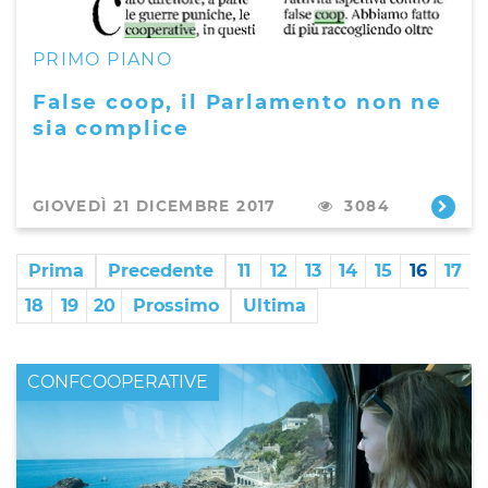
PRIMO PIANO
False coop, il Parlamento non ne
sia complice
GIOVEDÌ 21 DICEMBRE 2017
3084
Prima
Precedente
11
12
13
14
15
16
17
18
19
20
Prossimo
Ultima
CONFCOOPERATIVE