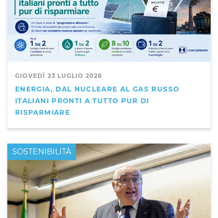
GIOVEDÌ 23 LUGLIO 2026
ENERGIA, DAL NUCLEARE AL GAS RUSSO
ITALIANI PRONTI A TUTTO PUR DI
RISPARMIARE
PRIMO PIANO
SOSTENIBILITÀ