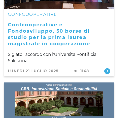
CONFCOOPERATIVE
Confcooperative e
Fondosviluppo, 50 borse di
studio per la prima laurea
magistrale in cooperazione
Siglato l'accordo con l'Università Pontificia
Salesiana
LUNEDÌ 21 LUGLIO 2025
1148