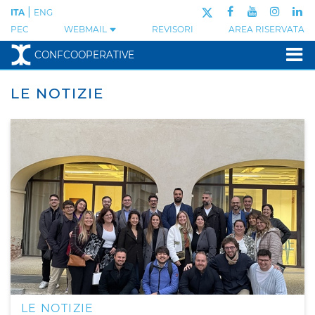
|
ITA
ENG
PEC
WEBMAIL
REVISORI
AREA RISERVATA
CONFCOOPERATIVE
LE NOTIZIE
LE NOTIZIE