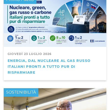
GIOVEDÌ 23 LUGLIO 2026
ENERGIA, DAL NUCLEARE AL GAS RUSSO
ITALIANI PRONTI A TUTTO PUR DI
RISPARMIARE
PRIMO PIANO
SOSTENIBILITÀ