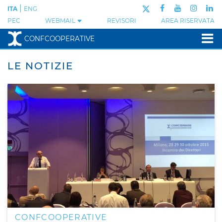
|
ITA
ENG
PEC
WEBMAIL
REVISORI
AREA RISERVATA
CONFCOOPERATIVE
LE NOTIZIE
CONFCOOPERATIVE