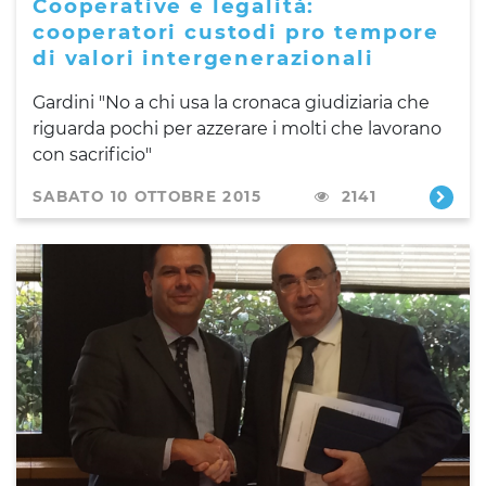
Cooperative e legalità:
cooperatori custodi pro tempore
di valori intergenerazionali
Gardini
"No a
chi usa la cronaca giudiziaria che
riguarda pochi per azzerare i molti che lavorano
con sacrificio"
SABATO 10 OTTOBRE 2015
2141