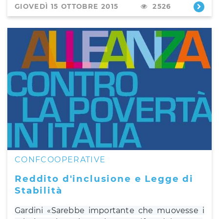
GIOVEDÌ 15 OTTOBRE 2015
2526
CONFCOOPERATIVE
Reddito d'inclusione e Legge di
Stabilità
Gardini «Sarebbe importante che muovesse i