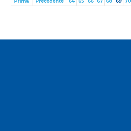
Prima
Precedente
64
65
66
67
68
69
70