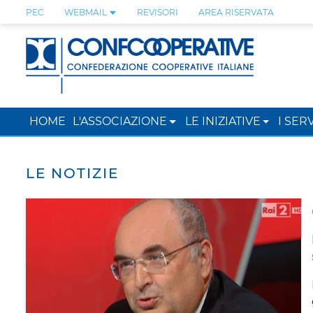
PEC
WEBMAIL
REVISORI
AREA RISERVATA
HOME
L'ASSOCIAZIONE
LE INIZIATIVE
I SERV
LE NOTIZIE