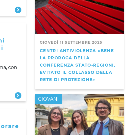
ni
GIOVEDÌ 11 SETTEMBRE 2025
di
CENTRI ANTIVIOLENZA «BENE
LA PROROGA DELLA
CONFERENZA STATO-REGIONI,
oma, con
EVITATO IL COLLASSO DELLA
RETE DI PROTEZIONE»
GIOVANI
iorare