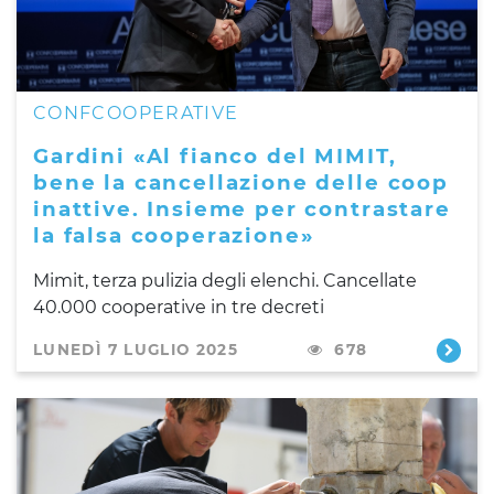
CONFCOOPERATIVE
Gardini «Al fianco del MIMIT,
bene la cancellazione delle coop
inattive. Insieme per contrastare
la falsa cooperazione»
Mimit, terza pulizia degli elenchi. Cancellate
40.000 cooperative in tre decreti
LUNEDÌ 7 LUGLIO 2025
678