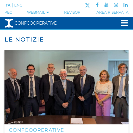
|
ITA
ENG
PEC
WEBMAIL
REVISORI
AREA RISERVATA
CONFCOOPERATIVE
LE NOTIZIE
CONFCOOPERATIVE