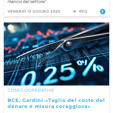
rilancio del settore”
VENERDÌ 13 GIUGNO 2025
6112
CONFCOOPERATIVE
BCE, Gardini «Taglio del costo del
denaro è misura coraggiosa»