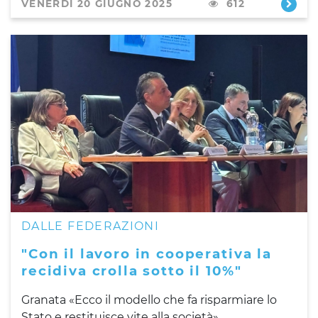
VENERDÌ 20 GIUGNO 2025
612
DALLE FEDERAZIONI
"Con il lavoro in cooperativa la
recidiva crolla sotto il 10%"
Granata «Ecco il modello che fa risparmiare lo
Stato e restituisce vite alla società»