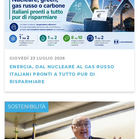
GIOVEDÌ 23 LUGLIO 2026
ENERGIA, DAL NUCLEARE AL GAS RUSSO
ITALIANI PRONTI A TUTTO PUR DI
RISPARMIARE
PRIMO PIANO
SOSTENIBILITÀ