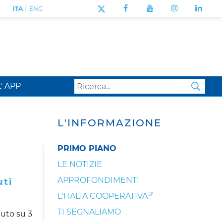
|
ITA
ENG
L' APP
SEA
L'INFORMAZIONE
PRIMO PIANO
LE NOTIZIE
APPROFONDIMENTI
uti
L'ITALIA COOPERATIVA
TI SEGNALIAMO
nuto su 3