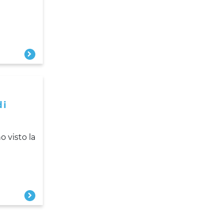
di
 visto la