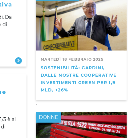
tiva
i. Da
 di
MARTEDÌ 18 FEBBRAIO 2025
SOSTENIBILITÀ: GARDINI,
DALLE NOSTRE COOPERATIVE
INVESTIMENTI GREEN PER 1,9
MLD, +26%
he
,
DONNE
/3 è al
 di