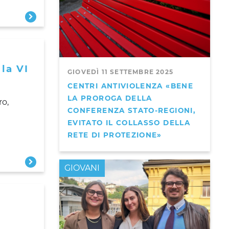
 la VI
GIOVEDÌ 11 SETTEMBRE 2025
CENTRI ANTIVIOLENZA «BENE
LA PROROGA DELLA
ro,
CONFERENZA STATO-REGIONI,
EVITATO IL COLLASSO DELLA
RETE DI PROTEZIONE»
GIOVANI