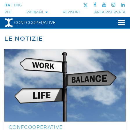
|
ITA
ENG
PEC
WEBMAIL
REVISORI
AREA RISERVATA
CONFCOOPERATIVE
LE NOTIZIE
CONFCOOPERATIVE