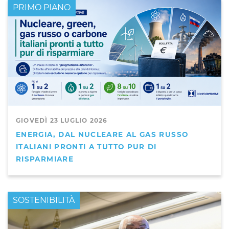
PRIMO PIANO
GIOVEDÌ 23 LUGLIO 2026
ENERGIA, DAL NUCLEARE AL GAS RUSSO
ITALIANI PRONTI A TUTTO PUR DI
RISPARMIARE
PRIMO PIANO
SOSTENIBILITÀ