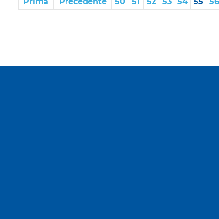
Prima
Precedente
50
51
52
53
54
55
56