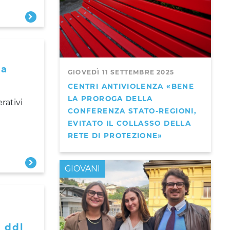
la
GIOVEDÌ 11 SETTEMBRE 2025
CENTRI ANTIVIOLENZA «BENE
LA PROROGA DELLA
rativi
CONFERENZA STATO-REGIONI,
EVITATO IL COLLASSO DELLA
RETE DI PROTEZIONE»
GIOVANI
l ddl