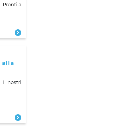
 Pronti a
 alla
 I nostri