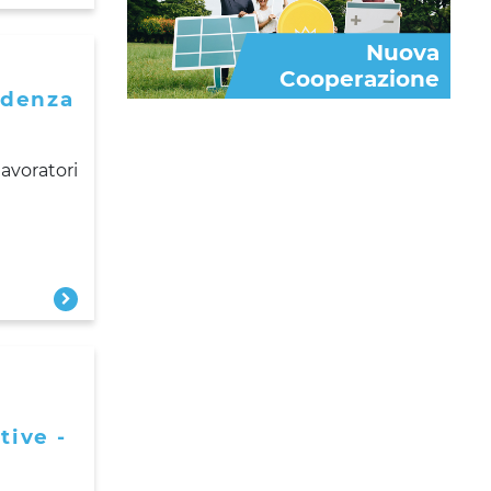
Nuova
Cooperazione
idenza
lavoratori
tive -