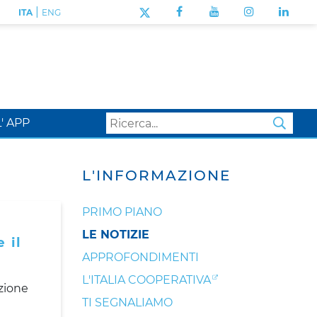
|
ITA
ENG
L' APP
SEA
L'INFORMAZIONE
PRIMO PIANO
LE NOTIZIE
 il
APPROFONDIMENTI
L'ITALIA COOPERATIVA
azione
TI SEGNALIAMO