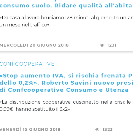
consumo suolo. Ridare qualità all'abita
«D
a
casa a lavoro bruciamo 128 minuti al giorno. In un a
un mese nel traffico
»
MERCOLEDÌ 20 GIUGNO 2018
1231
CONFCOOPERATIVE
«Stop aumento IVA, si rischia frenata P
dello 0,2%». Roberto Savini nuovo pres
di Confcooperative Consumo e Utenza
«La distribuzione cooperativa cuscinetto nella crisi: le 
0,99
€
hanno sostituito il 3x2»
VENERDÌ 15 GIUGNO 2018
1323