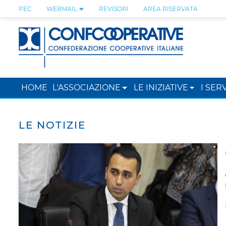
PEC
WEBMAIL
REVISORI
AREA RISERVATA
HOME
L'ASSOCIAZIONE
LE INIZIATIVE
I SERV
LE NOTIZIE