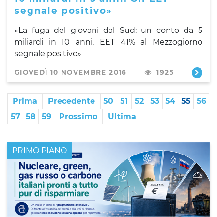
segnale positivo»
«
La fuga del giovani dal Sud: un conto da 5
miliardi in 10 anni.
EET 41% al Mezzogiorno
segnale
positivo»
GIOVEDÌ 10 NOVEMBRE 2016
1925
Prima
Precedente
50
51
52
53
54
55
56
57
58
59
Prossimo
Ultima
PRIMO PIANO