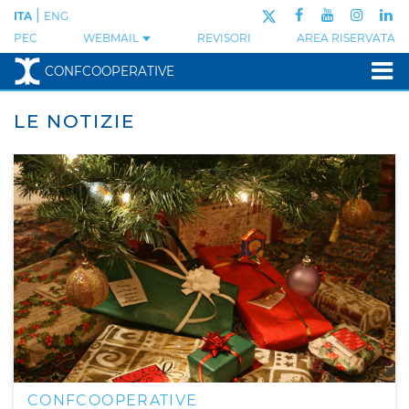
|
ITA
ENG
PEC
WEBMAIL
REVISORI
AREA RISERVATA
CONFCOOPERATIVE
LE NOTIZIE
CONFCOOPERATIVE