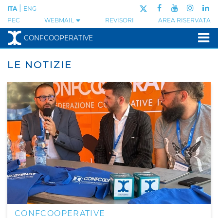
|
ITA
ENG
PEC
WEBMAIL
REVISORI
AREA RISERVATA
CONFCOOPERATIVE
LE NOTIZIE
CONFCOOPERATIVE