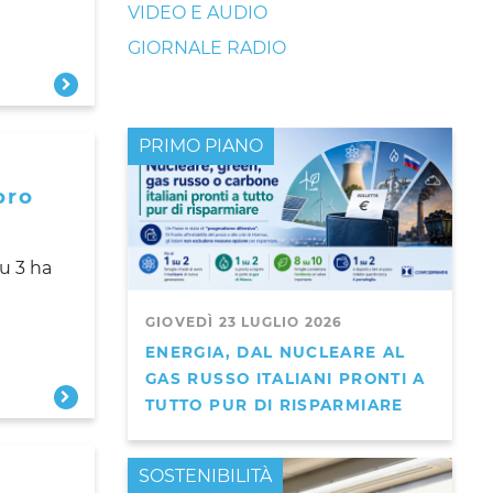
VIDEO E AUDIO
GIORNALE RADIO
PRIMO PIANO
oro
su 3 ha
GIOVEDÌ 23 LUGLIO 2026
ENERGIA, DAL NUCLEARE AL
GAS RUSSO ITALIANI PRONTI A
TUTTO PUR DI RISPARMIARE
PRIMO PIANO
SOSTENIBILITÀ