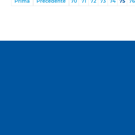
Prima
Precedente
70
71
72
73
74
75
76