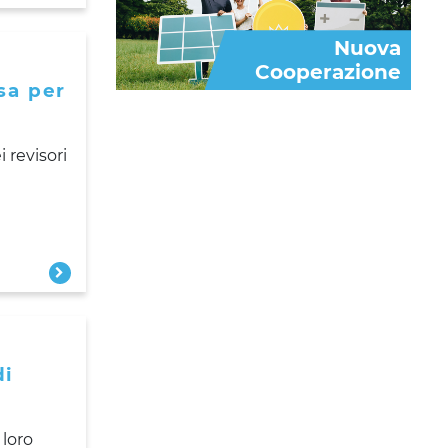
Nuova
Cooperazione
esa per
 revisori
di
 loro