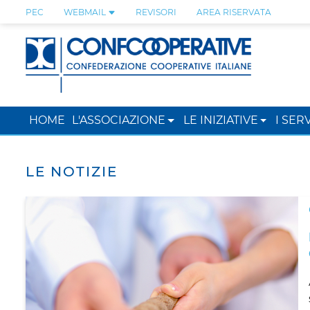
PEC
WEBMAIL
REVISORI
AREA RISERVATA
HOME
L'ASSOCIAZIONE
LE INIZIATIVE
I SERV
LE NOTIZIE