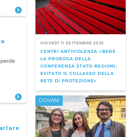
ra
GIOVEDÌ 11 SETTEMBRE 2025
CENTRI ANTIVIOLENZA «BENE
LA PROROGA DELLA
a perde
CONFERENZA STATO-REGIONI,
EVITATO IL COLLASSO DELLA
RETE DI PROTEZIONE»
GIOVANI
arlare