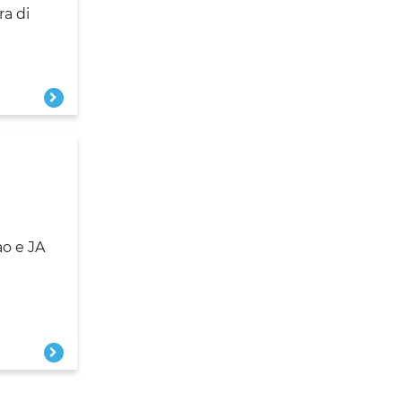
ra di
ao e JA