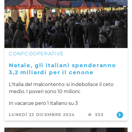
CONFCOOPERATIVE
Natale, gli italiani spenderanno
3,2 miliardi per il cenone
L'Italia del malcontento: si indebolisce il ceto
medio. I poveri sono 10 milioni.
In vacanze però 1 italiano su 3
LUNEDÌ 23 DICEMBRE 2024
533