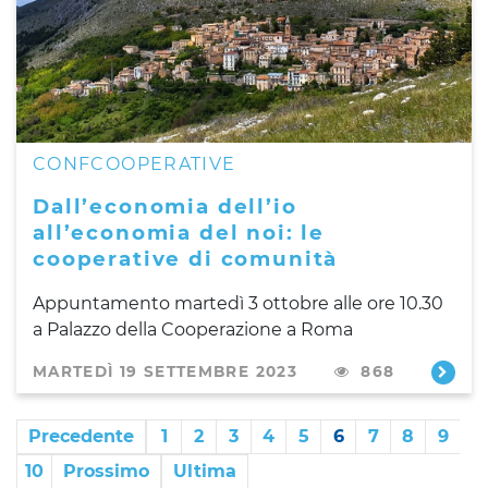
CONFCOOPERATIVE
Dall’economia dell’io
all’economia del noi: le
cooperative di comunità
Appuntamento martedì 3 ottobre alle ore 10.30
a Palazzo della Cooperazione a Roma
MARTEDÌ 19 SETTEMBRE 2023
868
Precedente
1
2
3
4
5
6
7
8
9
10
Prossimo
Ultima