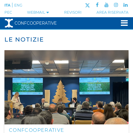
|
ITA
ENG
PEC
WEBMAIL
REVISORI
AREA RISERVATA
CONFCOOPERATIVE
LE NOTIZIE
CONFCOOPERATIVE