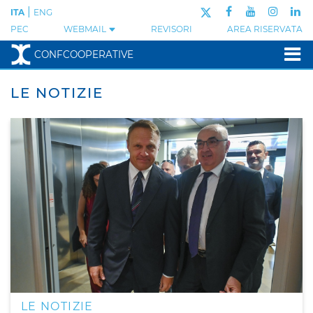
|
ITA
ENG
PEC
WEBMAIL
REVISORI
AREA RISERVATA
CONFCOOPERATIVE
LE NOTIZIE
LE NOTIZIE