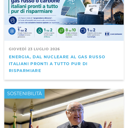
GIOVEDÌ 23 LUGLIO 2026
ENERGIA, DAL NUCLEARE AL GAS RUSSO
ITALIANI PRONTI A TUTTO PUR DI
RISPARMIARE
PRIMO PIANO
SOSTENIBILITÀ