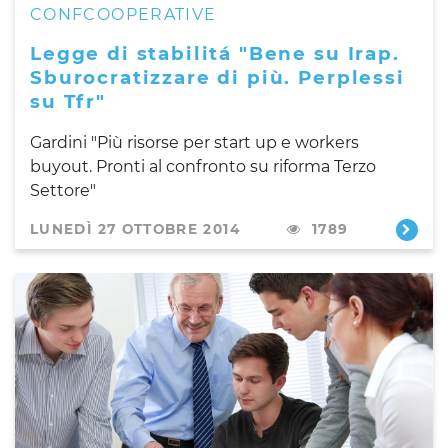
CONFCOOPERATIVE
Legge di stabilitá "Bene su Irap.
Sburocratizzare di più. Perplessi
su Tfr"
Gardini "Più risorse per start up e workers
buyout. Pronti al confronto su riforma Terzo
Settore"
LUNEDÌ 27 OTTOBRE 2014
1789