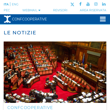
|
ITA
ENG
PEC
WEBMAIL
REVISORI
AREA RISERVATA
CONFCOOPERATIVE
LE NOTIZIE
CONFCOOPERATIVE