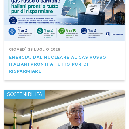
GIOVEDÌ 23 LUGLIO 2026
ENERGIA, DAL NUCLEARE AL GAS RUSSO
ITALIANI PRONTI A TUTTO PUR DI
RISPARMIARE
PRIMO PIANO
SOSTENIBILITÀ