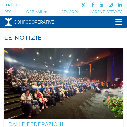
|
ITA
ENG
PEC
WEBMAIL
REVISORI
AREA RISERVATA
CONFCOOPERATIVE
LE NOTIZIE
DALLE FEDERAZIONI