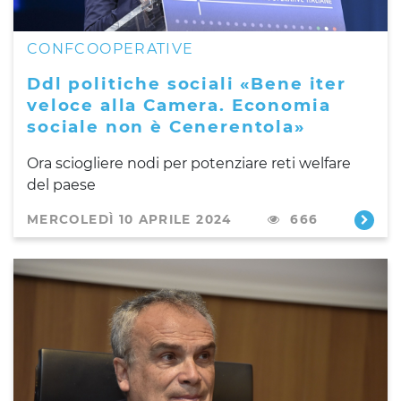
CONFCOOPERATIVE
Ddl politiche sociali «Bene iter
veloce alla Camera. Economia
sociale non è Cenerentola»
Ora sciogliere nodi per potenziare reti welfare
del paese
MERCOLEDÌ 10 APRILE 2024
666