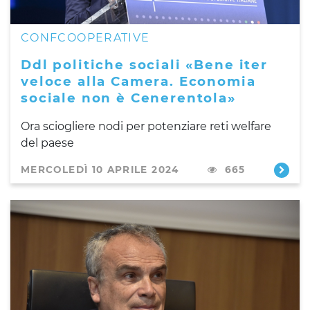
CONFCOOPERATIVE
Ddl politiche sociali «Bene iter
veloce alla Camera. Economia
sociale non è Cenerentola»
Ora sciogliere nodi per potenziare reti welfare
del paese
MERCOLEDÌ 10 APRILE 2024
665