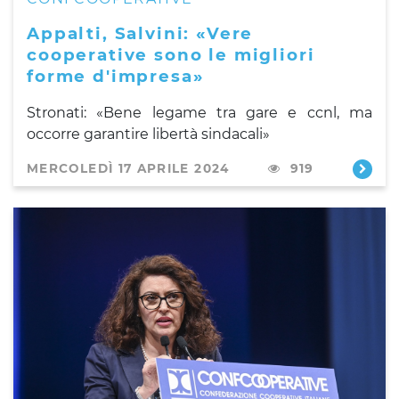
Appalti, Salvini: «Vere
cooperative sono le migliori
forme d'impresa»
Stronati: «Bene legame tra gare e ccnl, ma
occorre garantire libertà sindacali»
MERCOLEDÌ 17 APRILE 2024
919