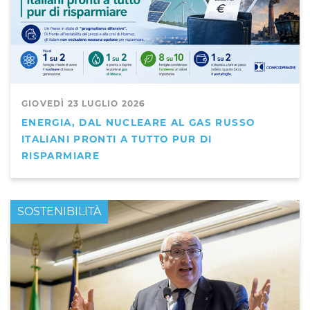
GIOVEDÌ 23 LUGLIO 2026
ENERGIA, DAL NUCLEARE AL GAS RUSSO
ITALIANI PRONTI A TUTTO PUR DI
RISPARMIARE
PRIMO PIANO
SOSTENIBILITÀ