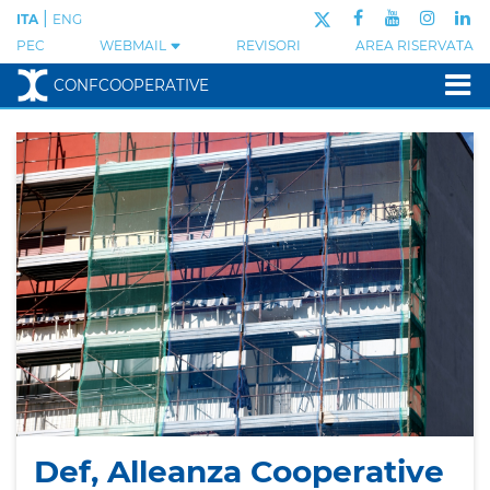
|
ITA
ENG
PEC
WEBMAIL
REVISORI
AREA RISERVATA
CONFCOOPERATIVE
Def, Alleanza Cooperative