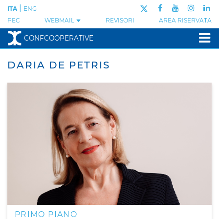
|
ITA
ENG
PEC
WEBMAIL
REVISORI
AREA RISERVATA
CONFCOOPERATIVE
DARIA DE PETRIS
PRIMO PIANO