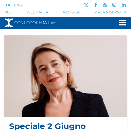
|
ITA
ENG
PEC
WEBMAIL
REVISORI
AREA RISERVATA
CONFCOOPERATIVE
Speciale 2 Giugno