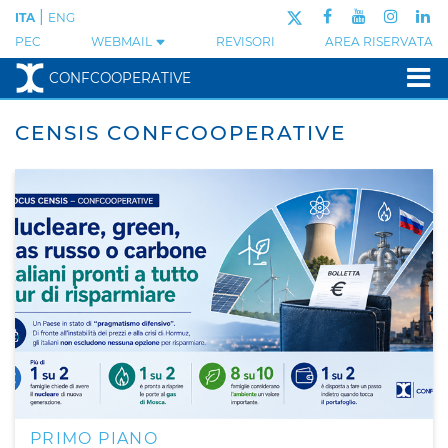
|
ITA
ENG
PEC
WEBMAIL
REVISORI
AREA RISERVATA
CONFCOOPERATIVE
CENSIS CONFCOOPERATIVE
PRIMO PIANO