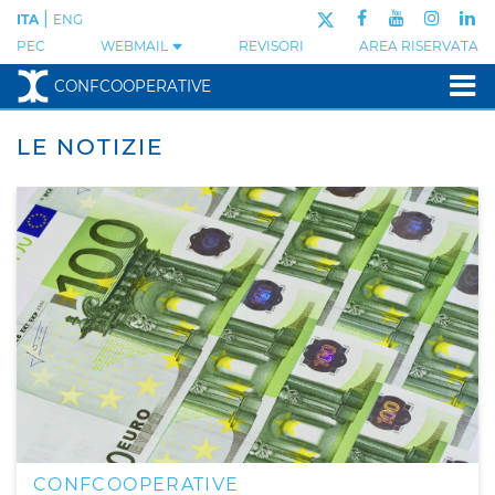
|
ITA
ENG
PEC
WEBMAIL
REVISORI
AREA RISERVATA
CONFCOOPERATIVE
LE NOTIZIE
CONFCOOPERATIVE