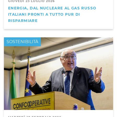
GIOVEDÌ 23 LUGLIO 2026
ENERGIA, DAL NUCLEARE AL GAS RUSSO
ITALIANI PRONTI A TUTTO PUR DI
RISPARMIARE
PRIMO PIANO
SOSTENIBILITÀ