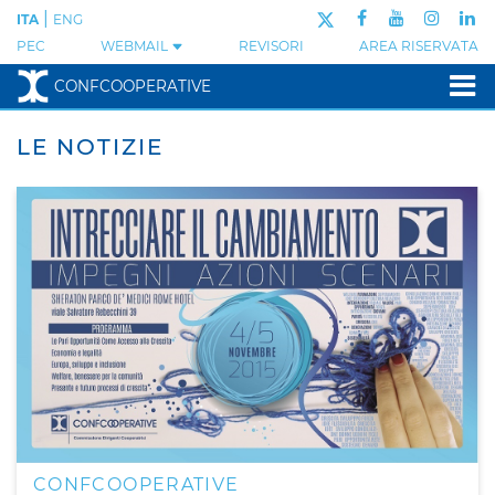
|
ITA
ENG
PEC
WEBMAIL
REVISORI
AREA RISERVATA
CONFCOOPERATIVE
LE NOTIZIE
CONFCOOPERATIVE