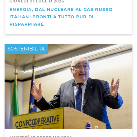
GIOVEDÌ 23 LUGLIO 2026
ENERGIA, DAL NUCLEARE AL GAS RUSSO
ITALIANI PRONTI A TUTTO PUR DI
RISPARMIARE
PRIMO PIANO
SOSTENIBILITÀ