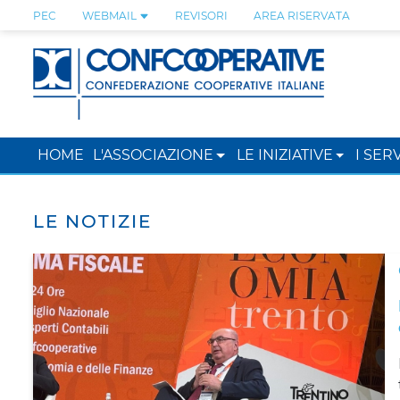
PEC
WEBMAIL
REVISORI
AREA RISERVATA
HOME
L'ASSOCIAZIONE
LE INIZIATIVE
I SERV
LE NOTIZIE