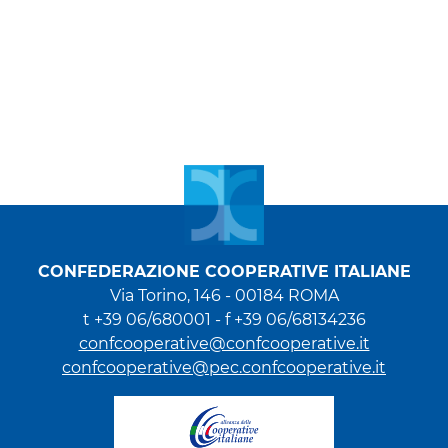
CONFEDERAZIONE COOPERATIVE ITALIANE
Via Torino, 146 - 00184 ROMA
t +39 06/680001 - f +39 06/68134236
confcooperative@confcooperative.it
confcooperative@pec.confcooperative.it