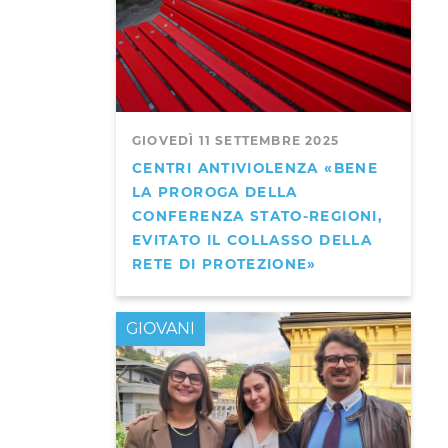
GIOVEDÌ 11 SETTEMBRE 2025
CENTRI ANTIVIOLENZA «BENE
LA PROROGA DELLA
CONFERENZA STATO-REGIONI,
EVITATO IL COLLASSO DELLA
RETE DI PROTEZIONE»
GIOVANI