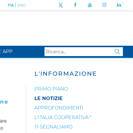
|
ITA
ENG
L' APP
SEA
L'INFORMAZIONE
PRIMO PIANO
LE NOTIZIE
one
APPROFONDIMENTI
L'ITALIA COOPERATIVA
are
TI SEGNALIAMO
eo