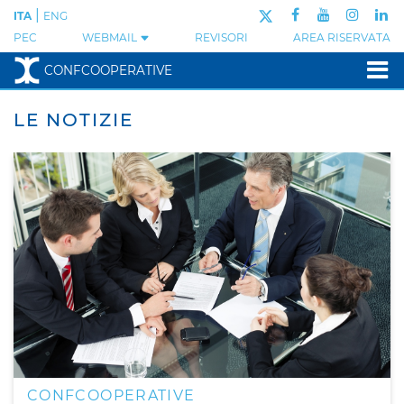
|
ITA
ENG
PEC
WEBMAIL
REVISORI
AREA RISERVATA
CONFCOOPERATIVE
LE NOTIZIE
CONFCOOPERATIVE