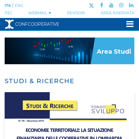
|
ITA
ENG
PEC
WEBMAIL
REVISORI
AREA RISERVATA
CONFCOOPERATIVE
Area Studi
STUDI & RICERCHE