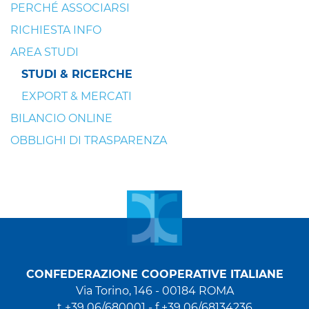
PERCHÉ ASSOCIARSI
RICHIESTA INFO
AREA STUDI
STUDI & RICERCHE
EXPORT & MERCATI
BILANCIO ONLINE
OBBLIGHI DI TRASPARENZA
CONFEDERAZIONE COOPERATIVE ITALIANE
Via Torino, 146 - 00184 ROMA
t +39 06/680001 - f +39 06/68134236