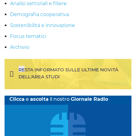
Analisi settoriali e filiere
Demografia cooperativa
Sostenibilità e innovazione
Focus tematici
Archivio
RESTA INFORMATO SULLE ULTIME NOVITÀ
DELL'AREA STUDI
Clicca
e
ascolta
il nostro
Giornale Radio