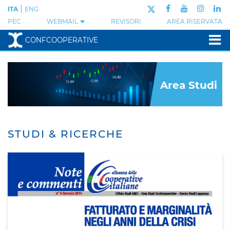
|
ITA
ENG
PEC
WEBMAIL
REVISORI
AREA RISERVATA
CONFCOOPERATIVE
Area Studi
STUDI & RICERCHE