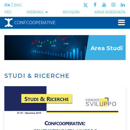
|
ITA
ENG
PEC
WEBMAIL
REVISORI
AREA RISERVATA
CONFCOOPERATIVE
Area Studi
STUDI & RICERCHE