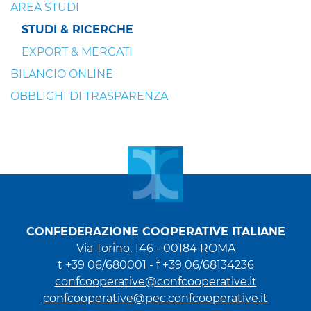
AREA STUDI
STUDI & RICERCHE
EXPORT & MERCATI
BILANCIO ONLINE
OBBLIGHI DI TRASPARENZA
CONFEDERAZIONE COOPERATIVE ITALIANE
Via Torino, 146 - 00184 ROMA
t +39 06/680001 - f +39 06/68134236
confcooperative@confcooperative.it
confcooperative@pec.confcooperative.it