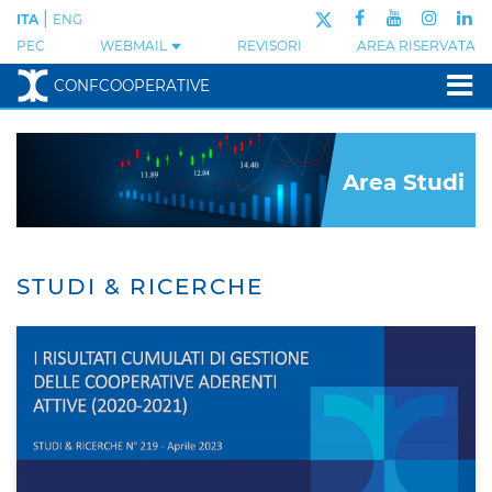
|
ITA
ENG
PEC
WEBMAIL
REVISORI
AREA RISERVATA
CONFCOOPERATIVE
Area Studi
STUDI & RICERCHE