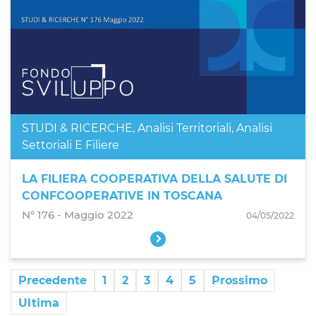
STUDI & RICERCHE
,
Analisi Territoriali
,
Analisi
Settoriali E Filiere
LA FILIERA COOPERATIVA DELLA SALUTE DI
CONFCOOPERATIVE IN TOSCANA
N° 176 ‐ Maggio 2022
04/05/2022
Precedente
1
2
3
4
5
Prossimo
Ultima