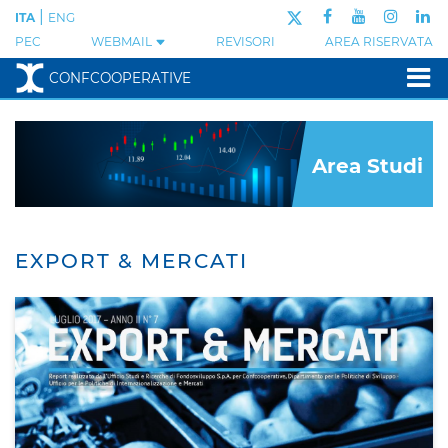
|
ITA
ENG
PEC
WEBMAIL
REVISORI
AREA RISERVATA
CONFCOOPERATIVE
Area Studi
EXPORT & MERCATI