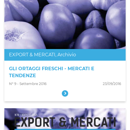
EXPORT & MERCATI
,
Archivio
GLI ORTAGGI FRESCHI - MERCATI E
TENDENZE
N° 9 - Settembre 2016
23/09/2016