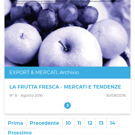
EXPORT & MERCATI
,
Archivio
LA FRUTTA FRESCA - MERCATI E TENDENZE
N° 8 - Agosto 2016
30/08/2016
Prima
Precedente
10
11
12
13
14
Prossimo