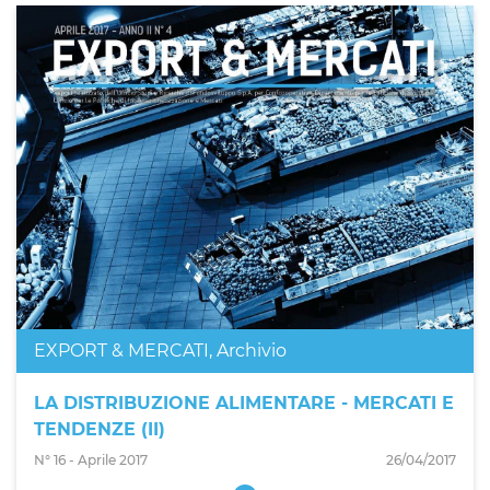
EXPORT & MERCATI
,
Archivio
LA DISTRIBUZIONE ALIMENTARE - MERCATI E
TENDENZE (II)
N° 16 - Aprile 2017
26/04/2017