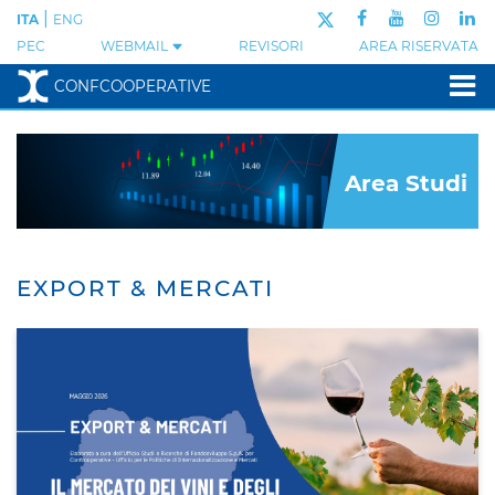
|
ITA
ENG
PEC
WEBMAIL
REVISORI
AREA RISERVATA
CONFCOOPERATIVE
Area Studi
EXPORT & MERCATI