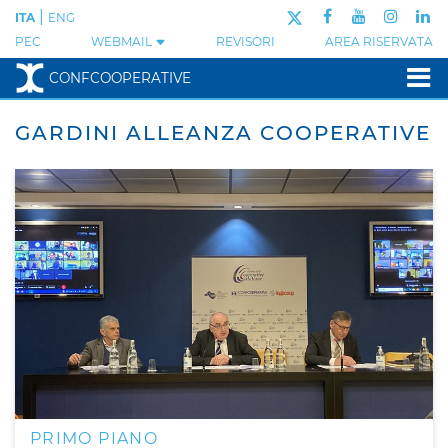
|
ITA
ENG
PEC
WEBMAIL
REVISORI
AREA RISERVATA
CONFCOOPERATIVE
GARDINI ALLEANZA COOPERATIVE
PRIMO PIANO