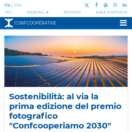
|
ITA
ENG
PEC
WEBMAIL
REVISORI
AREA RISERVATA
CONFCOOPERATIVE
Sostenibilità: al via la
prima edizione del premio
fotografico
"Confcooperiamo 2030"