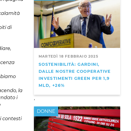
 calamità
ti di
iare,
MARTEDÌ 18 FEBBRAIO 2025
scenza
SOSTENIBILITÀ: GARDINI,
DALLE NOSTRE COOPERATIVE
abbiamo
INVESTIMENTI GREEN PER 1,9
MLD, +26%
acendo, la
andato i
,
o
DONNE
i contesti