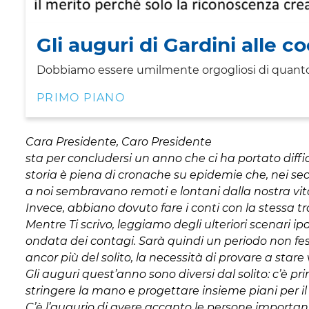
Gli auguri di Gardini alle c
Dobbiamo essere umilmente orgogliosi di quanto
PRIMO PIANO
Cara Presidente, Caro Presidente
sta per concludersi un anno che ci ha portato diffi
storia è piena di cronache su epidemie che, nei se
a noi sembravano remoti e lontani dalla nostra vit
Invece, abbiano dovuto fare i conti con la stessa 
Mentre Ti scrivo, leggiamo degli ulteriori scenari i
ondata dei contagi. Sarà quindi un periodo non fe
ancor più del solito, la necessità di provare a stare v
Gli auguri quest’anno sono diversi dal solito: c’è pri
stringere la mano e progettare insieme piani per il 
C’è l’augurio di avere accanto le persone importanti