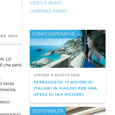
VIDEO E AUDIO
GIORNALE RADIO
CONFCOOPERATIVE
BRE 2020
re. La
di che però
GIOVEDÌ 6 AGOSTO 2026
.
FERRAGOSTO: 17 MILIONI DI
sa terza
ITALIANI IN VIAGGIO PER UNA
almente,
SPESA DI 18,5 MILIARDI
oterci
PRIMO PIANO
SOSTENIBILITÀ
, compagnia