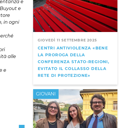
sentanza e
 Buyout e
utore
, in ogni
 perché
GIOVEDÌ 11 SETTEMBRE 2025
CENTRI ANTIVIOLENZA «BENE
ori
LA PROROGA DELLA
tà alle
CONFERENZA STATO-REGIONI,
EVITATO IL COLLASSO DELLA
e e
RETE DI PROTEZIONE»
GIOVANI