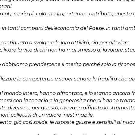
tani.
uno col proprio piccolo ma importante contributo, questa
in tanti comparti dell’economia del Paese, in tanti ambi
ntinuato a svolgere le loro attività, sia per alleviare
ilitare la vita di chi non ha mai smesso di lavorare, stud
 dobbiamo prendercene il merito perché solo la ricono
tilizzare le competenze e saper sanare le fragilità che 
del mondo intero, hanno affrontato, e lo stanno ancora f
immersi con la tenacia e la generosità che ci hanno tram
ute diverse e, per questo, avevano affinato lo strument
ni collettivi di un valore inestimabile.
a, già così solide, le risposte giuste e sensibili ai nuov