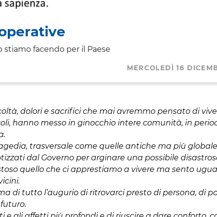
ooperative
 stiamo facendo per il Paese
MERCOLEDÌ 16 DICEM
coltà, dolori e sacrifici che mai avremmo pensato di vive
coli, hanno messo in ginocchio intere comunità, in perio
a.
tragedia, trasversale come quelle antiche ma più globale
potizzati dal Governo per arginare una possibile disastro
stoso quello che ci apprestiamo a vivere ma sento ugu
icini.
ma di tutto l’augurio di ritrovarci presto di persona, di p
futuro.
 e gli affetti più profondi e di riuscire a dare conforto