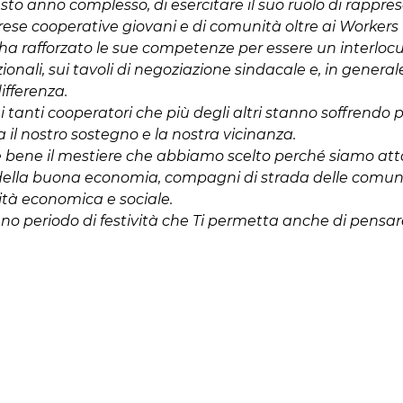
o anno complesso, di esercitare il suo ruolo di rappre
rese cooperative giovani e di comunità oltre ai Workers
li, ha rafforzato le sue competenze per essere un interloc
zionali, sui tavoli di negoziazione sindacale e, in generale
ifferenza.
ai tanti cooperatori che più degli altri stanno soffrendo
va il nostro sostegno e la nostra vicinanza.
re bene il mestiere che abbiamo scelto perché siamo att
li della buona economia, compagni di strada delle comuni
tà economica e sociale.
eno periodo di festività che Ti permetta anche di pensar