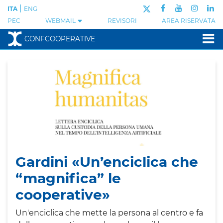
|
ITA
ENG
PEC
WEBMAIL
REVISORI
AREA RISERVATA
CONFCOOPERATIVE
Gardini «Un’enciclica che
“magnifica” le
cooperative»
Un'enciclica che mette la persona al centro e fa