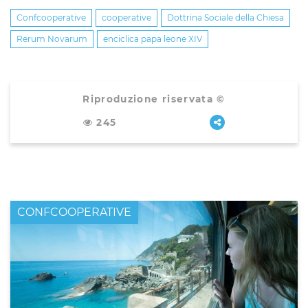
Confcooperative
cooperative
Dottrina Sociale della Chiesa
Rerum Novarum
enciclica papa leone XIV
Riproduzione riservata ©
245
CONFCOOPERATIVE