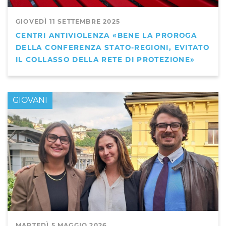
GIOVEDÌ 11 SETTEMBRE 2025
CENTRI ANTIVIOLENZA «BENE LA PROROGA
DELLA CONFERENZA STATO-REGIONI, EVITATO
IL COLLASSO DELLA RETE DI PROTEZIONE»
GIOVANI
MARTEDÌ 5 MAGGIO 2026