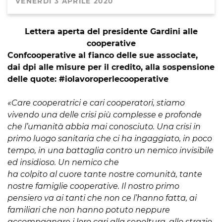
VENERDÌ 3 APRILE 2020
Lettera
aperta del presidente
Gardini
alle
cooperative
Confcooperative
al fianco delle sue
a
ssociate
,
dai
dpi
alle
misure
per il credito, alla sospensione
delle quote:
#
iolavoroperlecooperative
«Care cooperatrici e cari cooperatori, stiamo
vivendo una delle crisi più complesse e profonde
che l’umanità abbia mai conosciuto. Una crisi in
primo luogo sanitaria che ci ha ingaggiato, in poco
tempo, in una battaglia contro un nemico invisibile
ed insidioso. Un
nemico
che
ha
colpito
al
cuore
tante
nostre comunità
, tante
nostre
famiglie
cooperative. Il nostro primo
pensiero va ai tanti che non ce l’hanno fatta, ai
familiari che non hanno potuto neppure
accompagnare i loro cari alla sepoltura, allo strazio