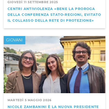
GIOVEDÌ 11 SETTEMBRE 2025
CENTRI ANTIVIOLENZA «BENE LA PROROGA
DELLA CONFERENZA STATO-REGIONI, EVITATO
IL COLLASSO DELLA RETE DI PROTEZIONE»
GIOVANI
MARTEDÌ 5 MAGGIO 2026
NICOLE ZAMBANINI È LA NUOVA PRESIDENTE