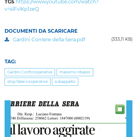
TG5
https://www.youtube.com/watch?
v=slFvlKp1zeQ
DOCUMENTI DA SCARICARE
Gardini Corriere della Sera.pdf
(333,11 KB)
TAG:
Gardini Confcooperative
massimo ribasso
stop false cooperative
subappalto
Previous
Nex