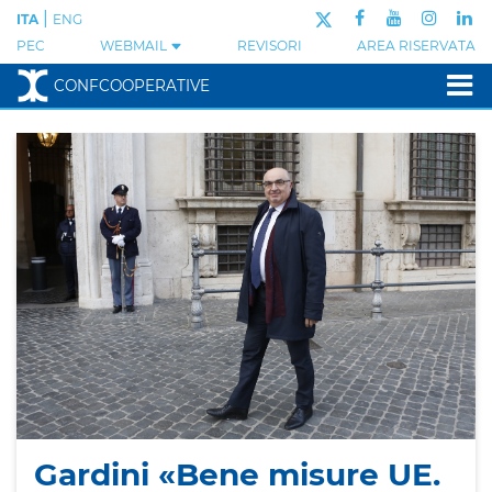
|
ITA
ENG
PEC
WEBMAIL
REVISORI
AREA RISERVATA
CONFCOOPERATIVE
Gardini «Bene misure UE.